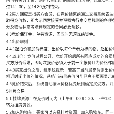
内再有买方出价，则再按新出价时间顺延2分钟，以此类推
过14：30，至14:30强制结束。
4.2买方回应是指买方会员，在竞价结束前通过交易系统表
取得竞价权，即表示同意接受并遵照执行本交易规则的各项
分及物理状态等法律规定的合同必要条款。
4.3竞价保证金：单卷资源，回应时无须冻结资金。
4.4出价规则：
4.4.1起拍价和加价梯度：出价以每个单卷为标的物，起拍
4.4.2出价：竞价过程公开，竞价开始后所有回应成功的
买方报价递增，即每次报价必须大于前一个报价且为价格梯
4.4.3买家出价之后，经系统提示，若高于当前最高价则
相近时间出价的情况，系统当前最高价可能已高于页面显示
4.5竞价结束后，系统自动按照价格优先原则确定买受方，
5挂牌交易
5.1 挂牌资源：在竞价时间内（上午9：00-9：30、下午1
转为挂牌资源。
5.2加入购物车：买家可以选择挂牌资源，加入购物车。同