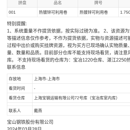
拼盘
品名
牌号
001
热镀锌可利用卷
热镀锌可利用卷
1.75
特别提醒:
1、系统重量不作提货依据，按实际过磅为准。 2、该资源
等描述信息仅作参考，不作为提货依据，实物与资源描述可
过程中出价或购买挂牌资源，视为买方已现场确认实物质量
量、数量和品质。目前部分仓库不能支持现场看货，请注意
库。 不支持现场看货的仓库为：宝冶1220仓库、湛江2250
联系信息
存放地
上海市-上海市
看货时间
-
看货仓库
上海宝钢运输有限公司72号库（宝冶库室内库）
联系人
戴燕
宝山钢铁股份有限公司
2024年03月28日