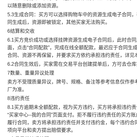
以随意删除或添加资源。
5.3生成合同：买方可以选择购物车中的资源生成电子合同
同生成后，资源即被锁定，其他买家无法购买。
6结算和交收
6.1买方竞价成功或选择挂牌资源生成电子合同后，此时合同
面，点击“合同配款”，完成在线全额配款，最迟应于合同生成当
合同、资源不再保留，并要求买方依约承担违约责任，详见
6.2合同生效后，买家需在交易平台创建提单后，方可去仓
7数量、重量异议处理
卖方不受理质量异议，牌号、规格、备注等参考信息仅作参
厂为准。
8违约责任
8.1买方逾期未全额配款，视为买方违约，买方将承担违约
“买家中心--我的合同”页面支付。拒不履行违约责任的买
履行合同，卖方将承担违约责任并支付违约金，每个违约合同
项向平台和卖方提出赔偿要求。