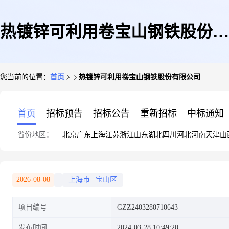
热镀锌可利用卷宝山钢铁股份有
您当前的位置：
首页
热镀锌可利用卷宝山钢铁股份有限公司
限公司
首页
招标预告
招标公告
重新招标
中标通知
省份地区：
北京
广东
上海
江苏
浙江
山东
湖北
四川
河北
河南
天津
山
2026-08-08
上海市
|
宝山区
项目编号
GZZ2403280710643
发布时间
2024-03-28 10:49:20