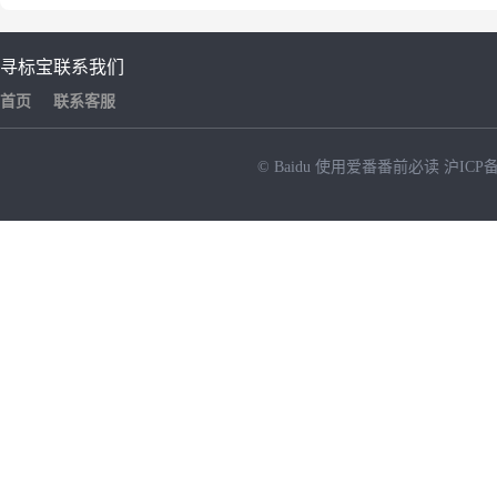
寻标宝
联系我们
首页
联系客服
© Baidu
使用爱番番前必读
沪ICP备
NEW
HOT
暂时没有搜索结果…