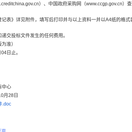
itchina.gov.cn）、中国政府采购网（www.ccgp.gov.cn
登记表》详见附件，填写后打印并与以上资料一并以A4纸的格式
和递交投标文件发生的任何费用。
版为准）
月04日止。
心
8日
doc
下载