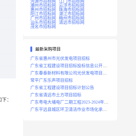
河源市招标网
江门市招标网
潮州市招标网
云浮市招标网
惠州市招标网
珠海市招标网
阳江市招标网
湛江市招标网
广州市招标网
梅州市招标网
汕头市招标网
清远市招标网
茂名市招标网
最新采购项目
广东省惠州市光伏发电项目招标
广东省工程建设项目招标投标信息公开目
录
广东春泰新材料有限公司光伏发电项目招
标
常平广东乐声项目招标
广东省工程建设项目招标计划公告
广东省清远市土方项目招标
如下：
广东粤电大埔电厂二期工程2023-2024年度
安保服务项目招标公告
广东平远县城区环卫清洁作业市场化承包
项目招标中标候选人公示