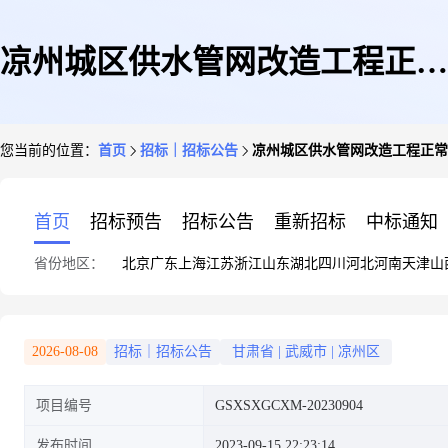
凉州城区供水管网改造工程正常
您当前的位置：
首页
招标｜招标公告
凉州城区供水管网改造工程正常
公告项目公告
首页
招标预告
招标公告
重新招标
中标通知
省份地区：
北京
广东
上海
江苏
浙江
山东
湖北
四川
河北
河南
天津
山
2026-08-08
招标｜招标公告
甘肃省
|
武威市
|
凉州区
项目编号
GSXSXGCXM-20230904
发布时间
2023-09-15 22:23:14