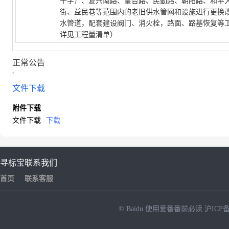
十字）、复兴南路、皇台路、民勤路、朝阳路、和平
街、益民巷等范围内的老旧供水管网和设施进行更换
水管道，配套建设阀门、消火栓，路面、路基恢复等
详见工程量清单）
正常公告
'
文件下载
附件下载
文件下载
下载
寻标宝
联系我们
首页
联系客服
© Baidu
使用爱番番前必读
沪ICP备