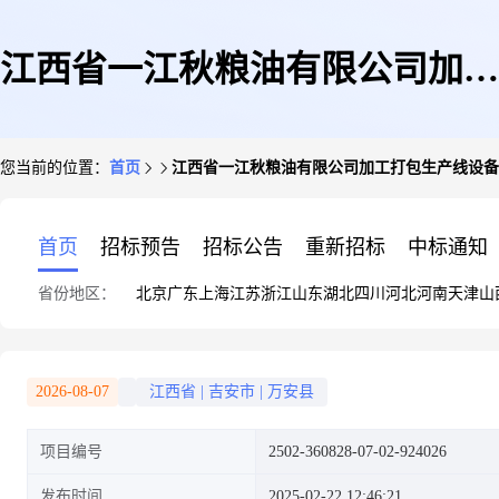
江西省一江秋粮油有限公司加工
您当前的位置：
首页
江西省一江秋粮油有限公司加工打包生产线设备
打包生产线设备更新项目
首页
招标预告
招标公告
重新招标
中标通知
省份地区：
北京
广东
上海
江苏
浙江
山东
湖北
四川
河北
河南
天津
山
2026-08-07
江西省
|
吉安市
|
万安县
项目编号
2502-360828-07-02-924026
发布时间
2025-02-22 12:46:21