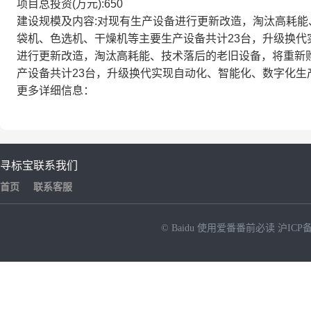
项目总投资(万元):650
建设规模及内容:对现有生产设备进行更新改造，淘汰高耗
袋机、色选机、干燥机等主要生产设备共计23台，升级换代实
进行更新改造，淘汰高耗能、技术落后的老旧设备，将重新
产设备共计23台，升级换代实现自动化、智能化、数字化生
更多详细信息：
寻标宝
联系我们
首页
联系客服
© Baidu
使用爱番番前必读
沪ICP备
NEW
HOT