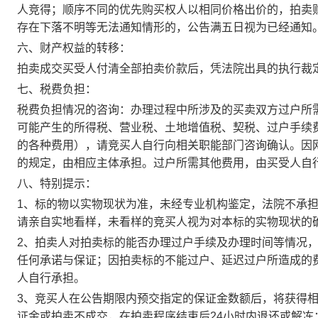
人竞得；顺序不同的优先购买权人以相同价格出价的，拍卖
存在下落不明等无法通知情形的，公告满五日视为已经通知
六、财产权益的转移：
拍卖成交买受人付清全部拍卖价款后，凭法院出具的执行裁
七、税费负担：
税费负担情况的咨询：办理过程中所涉及的买卖双方过户所
可能产生的所得税、营业税、土地增值税、契税、过户手续
的各种费用），请竞买人自行向相关职能部门咨询确认。因
的规定，由相应主体承担。过户所需其他费用，由买受人自
八、特别提示：
1
、
标的物以实物现状为准，未经专业机构鉴定，法院不承
请亲自实地看样，未看样的竞买人视为对本标的实物现状的
2
、
拍卖人对拍卖标的能否办理过户手续及办理时间等情况
任何承诺与保证；因拍卖标的不能过户、延迟过户所造成的
人自行承担。
3
、竞买人在公告期限内预交指定的保证金数额后，将获得
证金或拍卖不成交，在拍卖程序结束后
24
小时内退还或解冻