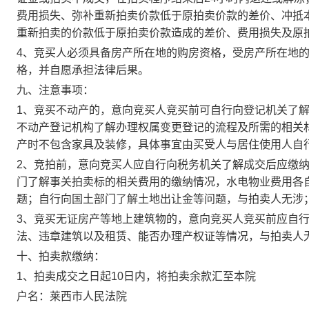
费用损失、弥补重新拍卖价款低于原拍卖价款的差价、冲抵
重新拍卖的价款低于原拍卖价款造成的差价、费用损失及原
4
、竞买人必须具备房产所在地的购房资格，受房产所在地
格，并自愿承担法律后果。
九、注意事项：
1
、竞买不动产的，意向竞买人竞买前可自行向登记机关了
不动产登记机构了解办理权属变更登记的流程及所需的相关
产时不包含家具及装修，具体事宜由买受人与居住使用人自
2
、竞拍前，意向竞买人应自行向税务机关了解成交后应缴
门了解事关拍卖标的相关费用的缴纳情况，水电物业费用各自
题；自行向国土部门了解土地出让金等问题，与拍卖人无涉
3
、竞买无证房产等地上建筑物的，意向竞买人竞买前应自
法、违章建筑以及租赁、能否办理产权证等情况，与拍卖人
十、拍卖款缴纳：
1
、拍卖成交之日起
10
日内，将拍卖余款汇至本院
户名：莱西市人民法院