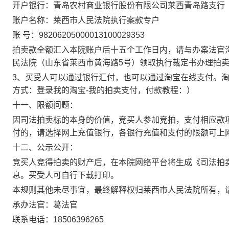
开户银行：青岛农村商业银行股份有限公司莱西青岛路支行
账户名称：莱西市人民法院执行案款专户
账
号：
98206205000013100029353
拍卖款全额汇入本院账户后十五个工作日内，请与办案法官
民法院（山东省莱西市黄海路
5
号）领取执行裁定书办理拍
3
、买受人可以通过银行汇付，也可以通过淘宝在线支付。
方式：登录我的淘宝
-
我的拍卖支付，付款教程：
）
十一、限额问题：
因司法拍卖标的本身的价值，竞买人参加竞拍，支付相应款
付的，请选择网上充值银行，各银行充值和支付的限额可上
十二、公示公开：
竞买人竞得拍卖的财产后，在本院网络平台将生成《司法拍
息。买受人可自行下载打印。
本规则其他未尽事宜，最终解释权归莱西市人民法院所有，
承办法官：葛法官
联系电话：
18506396265