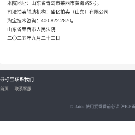
本院地址：山东省青岛市莱西市黄海路
5
号。
司法拍卖辅助机构：盛亿拍卖（山东）有限公司
淘宝技术咨询：
400-822-2870
。
山东省莱西市人民法院
二〇二五年九月二十二日
寻标宝
联系我们
首页
联系客服
© Baidu
使用爱番番前必读
沪ICP备
NEW
HOT