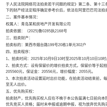
于人民法院网络司法拍卖若干问题的规定》第二条、第十三
下的财产经法定程序确定参考价后，依法
在
阿里巴巴司法拍
二、案件基本情况：
权属人：青岛某和房地产开发有限公司
拍卖依据：（
2025)
鲁
0285
执
2168
号
三、拍卖财产：
拍卖标的：
莱西市烟台路
199
号
20
栋
1
单元
302
户
四、拍卖程序
：
1
、拍卖时间：
2025
年
10
月
9
日
10
时至
2025
年
10
月
10
日
10
时
2
、拍卖方式：设有保留价的增价拍卖方式，保留价等于起
205560
元，保证金：
20556
元，增价幅度：
2055
元。
3
、
本次拍卖活动设置延时出价功能，在拍卖活动结束前，
至无人出价。
五、优先购买权：
拍卖财产，优先购买权人应在不晚于本公告届满七日前向本
优先竞买人资格；届时未申报或逾期申报，视为放弃优先购