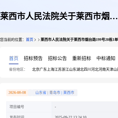
莱西市人民法院关于莱西市烟台
您当前的位置：
首页
莱西市人民法院关于莱西市烟台路199号20栋1单
路199号20栋1单元302(第二次拍
首页
招标预告
招标公告
重新招标
中标通知
省份地区：
北京
广东
上海
江苏
浙江
山东
湖北
四川
河北
河南
天津
山
卖)的公告
2026-08-08
山东省
|
青岛市
|
莱西市
项目编号
发布时间
2025-09-22 13:24:10