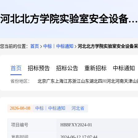
河北北方学院实验室安全设备采
您当前的位置：
首页
中标｜中标通知
河北北方学院实验室安全设备采
购项目中标(成交)结果公告
首页
招标预告
招标公告
重新招标
中标通知
省份地区：
北京
广东
上海
江苏
浙江
山东
湖北
四川
河北
河南
天津
山
2026-08-08
中标｜中标通知
河北省
项目编号
HBBFXY2024-01
发布时间
2024-06-12 17:07:44