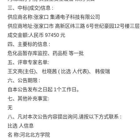
三、中标(成交)信息
:
供应商名称:张家口
集通电子科技有限公司
供应商地址:张家口市
高新区纬三路
6号世纪豪园12号楼三层
成交金额:人民币
97450
元
四、主要标的信息
:
危化品暂存库监控、药品柜
等一批
五、评审专家名单:
王文亮(主任)、
杜晓茜
(
比选
人代表)、
韩俊瑞
六、公告期限
:
自本公告发布之日起
1个工作日。
七、其他补充事宜:
无
八、凡对本次公告内容提出询问,请按以下方式联系
:
比选
人信息
名
称:河北北方学院