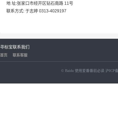
地
址:张家口市经开区钻石南路
11号
联系方式:
于志婷
0313-4029197
寻标宝
联系我们
首页
联系客服
© Baidu
使用爱番番前必读
沪ICP备
NEW
HOT