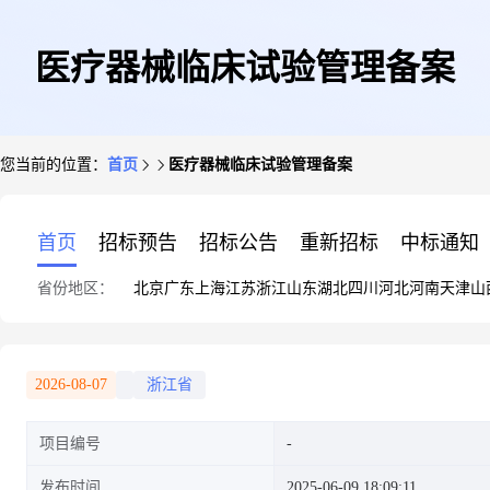
医疗器械临床试验管理备案
您当前的位置：
首页
医疗器械临床试验管理备案
首页
招标预告
招标公告
重新招标
中标通知
省份地区：
北京
广东
上海
江苏
浙江
山东
湖北
四川
河北
河南
天津
山
2026-08-07
浙江省
项目编号
发布时间
2025-06-09 18:09:11