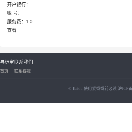
开户银行：
账 号：
服务费：1.0
查看
寻标宝
联系我们
首页
联系客服
© Baidu
使用爱番番前必读
沪ICP备
NEW
HOT