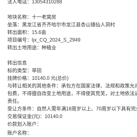
法人电话：13054310288
地块名称：十一老窝房
坐落：黑龙江省齐齐哈尔市龙江县杏山镇仙人洞村
转出面积：15.6亩
项目编号：ljx_CQ_2024_S_2949
转出土地用途：种植业
转出信息
标的类型：旱田
挂牌价格：10140.0 元(总价)
与转让相关的其他条件：承包方在国家法律、法规和政策允
包费，不得擅自改变土地用途，不得使其荒芜，对土地依法
责任。
受让方条件：自然人需年满18周岁以上、70周岁以下具有
交易保证金(元)：10140.0
价款划入账户：
账户名称：