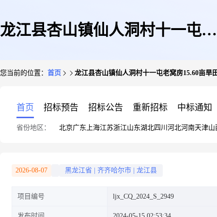
龙江县杏山镇仙人洞村十一屯老
您当前的位置：
首页
龙江县杏山镇仙人洞村十一屯老窝房15.60亩旱
窝房15.60亩旱田使用权
首页
招标预告
招标公告
重新招标
中标通知
省份地区：
北京
广东
上海
江苏
浙江
山东
湖北
四川
河北
河南
天津
山
2026-08-07
黑龙江省
|
齐齐哈尔市
|
龙江县
项目编号
ljx_CQ_2024_S_2949
发布时间
2024-05-15 02:53:34