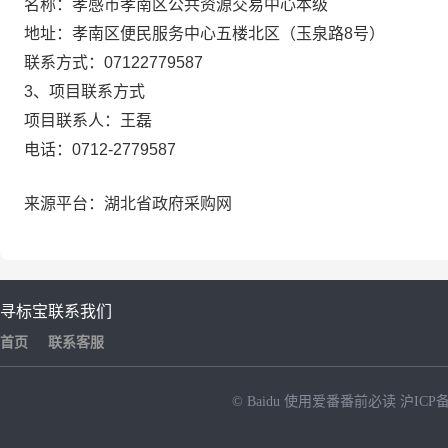
名称：
孝感市孝南区公共资源交易中心本级
地址：
孝南区便民服务中心五楼北区（玉泉路8号）
联系方式：
07122779587
3、项目联系方式
项目联系人：
王磊
电话：
0712-2779587
来源平台：湖北省政府采购网
寻标宝
联系我们
首页
联系客服
© Baidu
使用爱番番前必读
沪ICP备