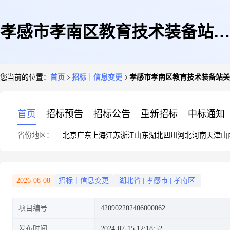
孝感市孝南区教育技术装备站关
您当前的位置：
首页
招标｜信息变更
孝感市孝南区教育技术装备站关于
于2024年孝南区中小学教育技术
首页
招标预告
招标公告
重新招标
中标通知
省份地区：
北京
广东
上海
江苏
浙江
山东
湖北
四川
河北
河南
天津
山
装备采购项目(包2:学生课桌椅)
2026-08-08
招标｜信息变更
湖北省
|
孝感市
|
孝南区
项目编号
420902202406000062
更正公告
发布时间
2024-07-15 12:18:52