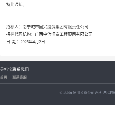
特此通知。
招标人：南宁城市园兴投资集团有限责任公司
招标代理机构：广西中信恒泰工程顾问有限公司
日
期：202
5
年
4
月
2
日
寻标宝
联系我们
首页
联系客服
© Baidu
使用爱番番前必读
沪ICP备
NEW
HOT