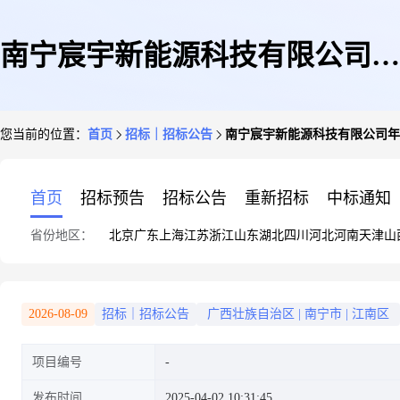
南宁宸宇新能源科技有限公司年
您当前的位置：
首页
招标｜招标公告
南宁宸宇新能源科技有限公司年
产10万吨高性能电池负极材料项
首页
招标预告
招标公告
重新招标
中标通知
省份地区：
北京
广东
上海
江苏
浙江
山东
湖北
四川
河北
河南
天津
山
目一期用电新建110kV线路安装
2026-08-09
招标｜招标公告
广西壮族自治区
|
南宁市
|
江南区
项目编号
工程招标控制价的通知
发布时间
2025-04-02 10:31:45