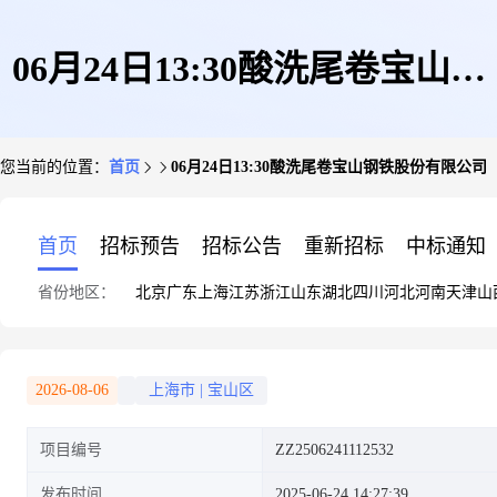
06月24日13:30酸洗尾卷宝山钢
您当前的位置：
首页
06月24日13:30酸洗尾卷宝山钢铁股份有限公司
铁股份有限公司
首页
招标预告
招标公告
重新招标
中标通知
省份地区：
北京
广东
上海
江苏
浙江
山东
湖北
四川
河北
河南
天津
山
2026-08-06
上海市
|
宝山区
项目编号
ZZ2506241112532
发布时间
2025-06-24 14:27:39