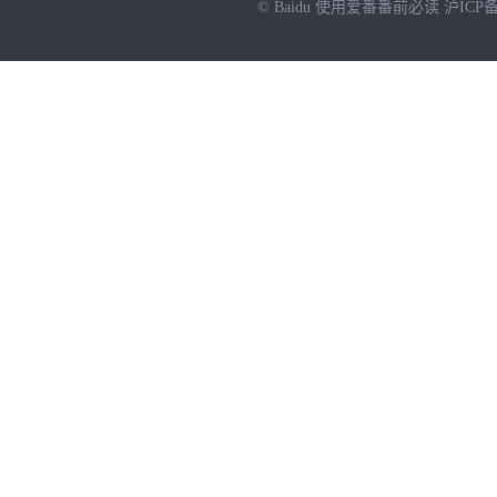
© Baidu
使用爱番番前必读
沪ICP备
NEW
HOT
暂时没有搜索结果…