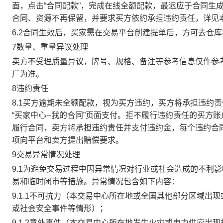
面，点击“合同配款”，完成在线全额配款，最迟应于合同生成当
合同、资源不再保留，并要求买方依约承担违约责任，详见
6.2合同生效后，买家需在交易平台创建提单后，方可去仓
7数量、重量异议处理
卖方不受理质量异议，牌号、规格、备注等参考信息仅作参
厂为准。
8违约责任
8.1买方逾期未全额配款，视为买方违约，买方将承担违约
“买家中心--我的合同”页面支付。拒不履行违约责任的买
履行合同，卖方将承担违约责任并支付违约金，每个违约合同
项向平台和卖方提出赔偿要求。
9交易异常情况处理
9.1为避免交易过程中因异常情况对行业或社会造成的不利
易和临时闭市等措施。异常情况包含如下内容：
9.1.1不可抗力（本交易中心所在地或全国其他部分区域
或社会安全事件等情形）；
9.1.2意外事件（本交易中心所在地发生火灾或电力供应出