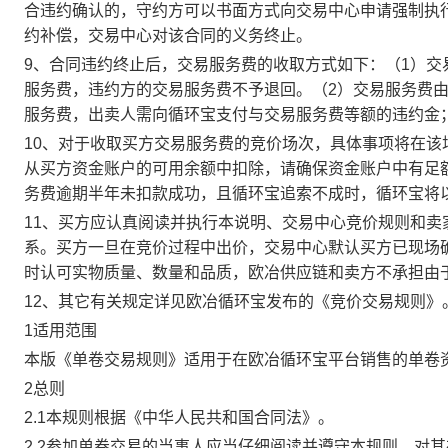
合违约确认的，守约方可以书面方式向交易中心申请强制执
约补偿，交易中心对该合同的义务终止。
9、合同违约终止后，交易服务费的收取方式如下：（1）
服务费，违约方的交易服务费不予退回。（2）交易服务费
服务费，出卖人需向循环宝支付与交易服务费等额的违约金
10、对于收取买方交易服务费的竞价场次，具体事项将在
从买方资金账户的可用余额中扣除，请确保资金账户中有足
务费逾期半年未扣款成功，且循环宝追索不成时，循环宝将
11、买方应认真阅读并执行本说明、交易中心竞价规则和
系。买方一旦在竞价过程中出价，交易中心默认买方已现场
时认可实物质量、数量和品质，欧冶供应链和卖方不承担由
12、其它有关规定详见欧冶循环宝发布的《竞价交易规则》
1适用范围
本版《单卷交易规则》适用于在欧冶循环宝平台销售的单卷
2总则
2.1本规则根据《中华人民共和国合同法》。
2.2参加单卷交易的当事人应当仔细阅读并遵守本规则，对