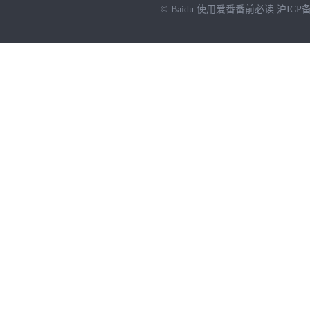
© Baidu
使用爱番番前必读
沪ICP备
NEW
HOT
暂时没有搜索结果…