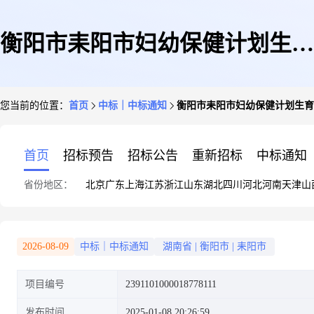
衡阳市耒阳市妇幼保健计划生育
您当前的位置：
首页
中标｜中标通知
衡阳市耒阳市妇幼保健计划生育
服务中心关于装修工程的网上超
首页
招标预告
招标公告
重新招标
中标通知
省份地区：
北京
广东
上海
江苏
浙江
山东
湖北
四川
河北
河南
天津
山
市采购项目成交公告
2026-08-09
中标｜中标通知
湖南省
|
衡阳市
|
耒阳市
项目编号
2391101000018778111
发布时间
2025-01-08 20:26:59