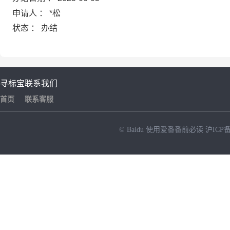
申请人 ： *松
状态 ： 办结
寻标宝
联系我们
首页
联系客服
© Baidu
使用爱番番前必读
沪ICP备
NEW
HOT