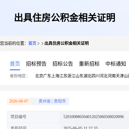
出具住房公积金相关证明
您当前的位置：
首页
出具住房公积金相关证明
首页
招标预告
招标公告
重新招标
中标通知
省份地区：
北京
广东
上海
江苏
浙江
山东
湖北
四川
河北
河南
天津
山
2026-08-07
贵州省
|
贵阳市
项目编号
520100886504012025060500020096
发布时间
2025-06-05 11:22:33