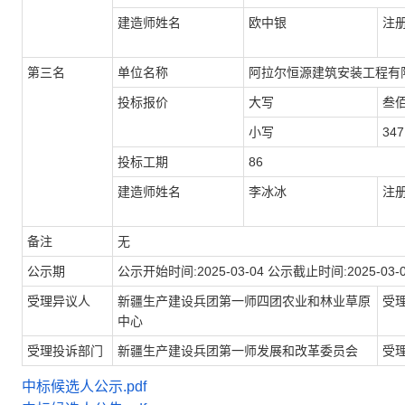
建造师姓名
欧中银
注
第三名
单位名称
阿拉尔恒源建筑安装工程有
投标报价
大写
叁
小写
347
投标工期
86
建造师姓名
李冰冰
注
备注
无
公示期
公示开始时间:2025-03-04 公示截止时间:2025-03-
受理异议人
新疆生产建设兵团第一师四团农业和林业草原
受
中心
受理投诉部门
新疆生产建设兵团第一师发展和改革委员会
受
中标候选人公示.pdf