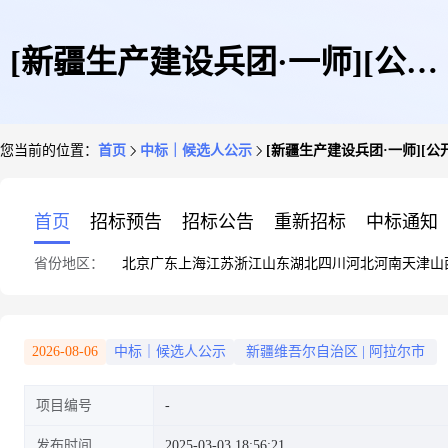
[新疆生产建设兵团·一师][公开
您当前的位置：
首页
中标｜候选人公示
[新疆生产建设兵团·一师][
招标][施工]第一师四团2025年
首页
招标预告
招标公告
重新招标
中标通知
省份地区：
北京
广东
上海
江苏
浙江
山东
湖北
四川
河北
河南
天津
山
以工代赈6连农业基础设施建设
2026-08-06
中标｜候选人公示
新疆维吾尔自治区
|
阿拉尔市
项目编号
项目中标候选人公示
发布时间
2025-03-03 18:56:21