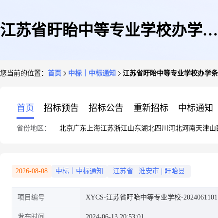
江苏省盱眙中等专业学校办学条
您当前的位置：
首页
中标｜中标通知
江苏省盱眙中等专业学校办学条
件改善UPS电源升级采购项目成
首页
招标预告
招标公告
重新招标
中标通知
省份地区：
北京
广东
上海
江苏
浙江
山东
湖北
四川
河北
河南
天津
山
交结果公告
2026-08-08
中标｜中标通知
江苏省
|
淮安市
|
盱眙县
项目编号
XYCS-江苏省盱眙中等专业学校-2024061101
发布时间
2024-06-13 20:53:01