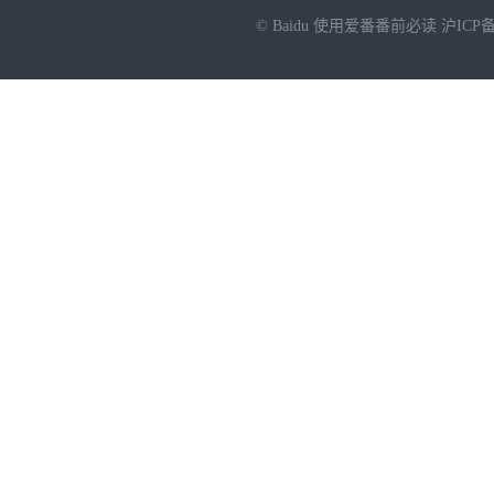
© Baidu
使用爱番番前必读
沪ICP备
NEW
HOT
暂时没有搜索结果…