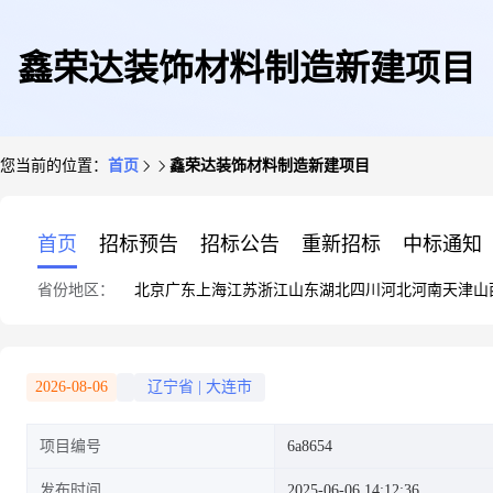
鑫荣达装饰材料制造新建项目
您当前的位置：
首页
鑫荣达装饰材料制造新建项目
首页
招标预告
招标公告
重新招标
中标通知
省份地区：
北京
广东
上海
江苏
浙江
山东
湖北
四川
河北
河南
天津
山
2026-08-06
辽宁省
|
大连市
项目编号
6a8654
发布时间
2025-06-06 14:12:36