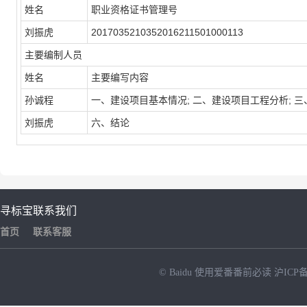
姓名
职业资格证书管理号
刘振虎
2017035210352016211501000113
主要编制人员
姓名
主要编写内容
孙诚程
一、建设项目基本情况; 二、建设项目工程分析; 三
刘振虎
六、结论
寻标宝
联系我们
首页
联系客服
© Baidu
使用爱番番前必读
沪ICP备