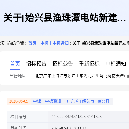
关于[始兴县渔珠潭电站新建左
您当前的位置：
首页
中标｜中标通知
关于[始兴县渔珠潭电站新建左
岸防洪堤工程重大设计变更初步
首页
招标预告
招标公告
重新招标
中标通知
省份地区：
北京
广东
上海
江苏
浙江
山东
湖北
四川
河北
河南
天津
山
设计报告技术评审]中选结果的
2026-08-09
中标｜中标通知
广东省
|
韶关市
|
始兴县
项目编号
4402220069631152307041623
公告
发布时间
2023-07-10 18:00:12