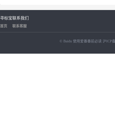
寻标宝
联系我们
首页
联系客服
© Baidu
使用爱番番前必读
沪ICP备
NEW
HOT
暂时没有搜索结果…