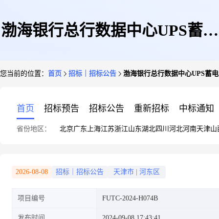
渤海银行总行数据中心UPS蓄电
您当前的位置：
首页
招标｜招标公告
渤海银行总行数据中心UPS蓄
池老旧替换采购项目采购公告
首页
招标预告
招标公告
重新招标
中标通知
省份地区：
北京
广东
上海
江苏
浙江
山东
湖北
四川
河北
河南
天津
山
2026-08-08
招标｜招标公告
天津市
|
河东区
项目编号
FUTC-2024-H074B
发布时间
2024-09-08 17:43:41