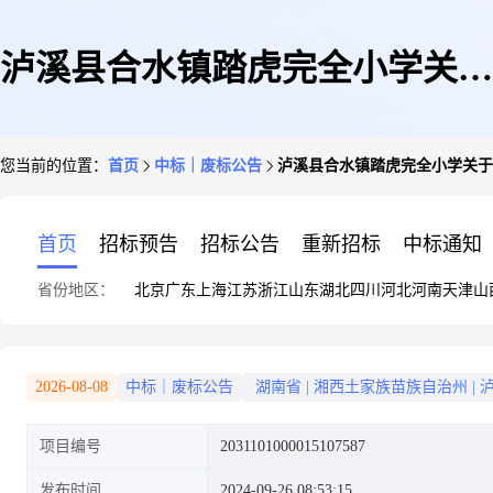
泸溪县合水镇踏虎完全小学关于
您当前的位置：
首页
中标｜废标公告
泸溪县合水镇踏虎完全小学关于
版纸的网上超市采购项目异常公
首页
招标预告
招标公告
重新招标
中标通知
省份地区：
北京
广东
上海
江苏
浙江
山东
湖北
四川
河北
河南
天津
山
告
2026-08-08
中标｜废标公告
湖南省
|
湘西土家族苗族自治州
|
项目编号
2031101000015107587
发布时间
2024-09-26 08:53:15