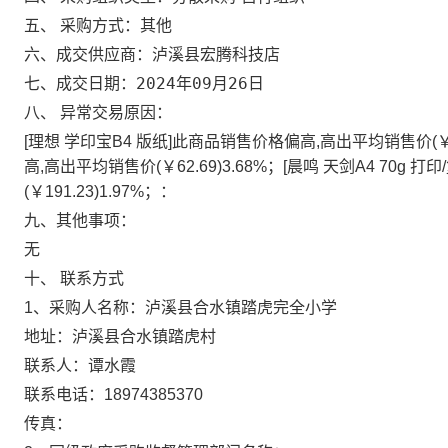
五、 采购方式：
其他
泸溪县宏腾科技店
六、成交供应商：
2024年09月26日
七、成交日期：
八、 异常交易原因：
[理想 学印宝B4 版纸]此商品销售价格偏高,高出平均销售价(￥19
高,高出平均销售价(￥62.69)3.68%；[晨鸣 天剑A4 70
(￥191.23)1.97%；
：
九、其他事项：
无
十、 联系方式
1、采购人名称：
泸溪县合水镇踏虎完全小学
地址：
泸溪县合水镇踏虎村
联系人：
谭水霞
联系电话：
18974385370
传真：