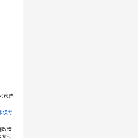
考虑选
水保专
施改造
乡龙现