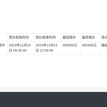
竞价
起始时间
竞价
结束时间
最低限价
最高限价
竞
特许
2023
年
12
月
14
2023
年
12
月
15
360000
元
482500
元
暗
日
09
:30:00
日
12
:00:00