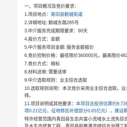
一、项目概况及
竞价
要求：
1.项目地点：
青田县鹤城街道
2.详细地址:
鹤城东路
285
号
3
.中介服务完成期限要求：
90
天
4
.
报价方式：
金额
5
.
中介服务
项目金额
:
服务金额报价
6
.
竞价
控制价格：
最低限价
360000
元
，
最高限价
48
7
.
竞价方式：
暗标
8
.
材料送审:
需要送审
9
.
中介选取
规则
：
业主综合选取
10
.
选取
规则说明
：
本次竞价采用业主综合选取，业
择。
11
.项目
说明或其他要求
：
本项目总投资估算约
9.73
项0.21亿元、征地移民补偿部分0.65亿元），建设期
特许经营范围内青田县生态共富小流域水土流失综
及水生态修复工程、青田县船寮港流域综合治理工