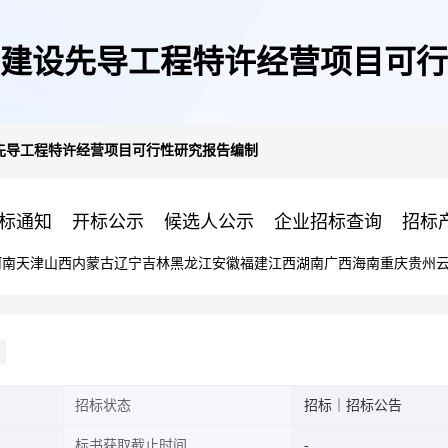
建设先导工程特许经营项目可行
先导工程特许经营项目可行性研究报告编制
标通知
开标公示
候选人公示
企业招标查询
招标
河南
天津
山西
内蒙古
辽宁
吉林
黑龙江
安徽
福建
江西
湖南
广西
海南
重庆
贵州
招标状态
招标｜招标公告
标书获取截止时间