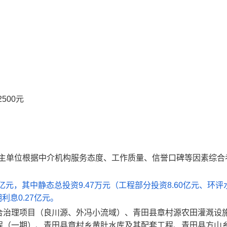
2500
元
主单位根据中介机构服务态度
、工作质量、信誉口碑等因素综合
亿元
，
其中静态总投资
9.47
万元
（工程部分投资8.60亿元、环评
利息0.27亿元。
合治理项目（良川源、外冯小流域）、青田县章村源农田灌溉设
程（一期）、青田县章村乡黄肚水库及其配套工程、青田县方山