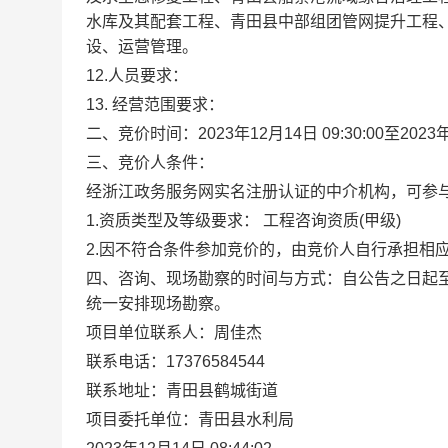
水库及其配套工程、青田县中部组团管网提升工程
设、运营管理。
1
2
.
人员要求：
1
3
.
经营范围要求
：
二、
竞价
时间：
2023年12月14日 09
:30:00
至
2023
三、
竞价
人条件：
经浙江政务服务网实名注册认证的中介机构
，可参
1.资质类型及等级要求：
工程咨询资质
(
甲级
)
2.
因不符合条件参加
竞价
的，由竞价人自行承担相
四、咨询、现场勘察的时间与方式
：
自公告之日起
统一安排现场勘察。
项目单位联系人：
周佳杰
联系电话：
17376584544
联系地址：
青田县鹤城街道
项目委托单位：
青田县水利局