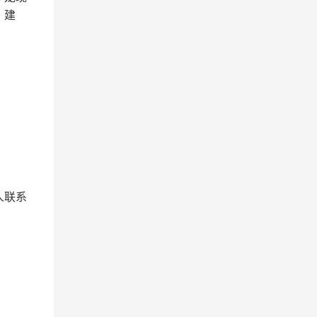
、建
人联系