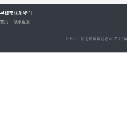
寻标宝
联系我们
首页
联系客服
© Baidu
使用爱番番前必读
沪ICP备
NEW
HOT
暂时没有搜索结果…