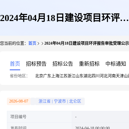
2024年04月18日建设项目环评报
您当前的位置：
首页
2024年04月18日建设项目环评报告审批受理公示
告审批受理公示
首页
招标预告
招标公告
重新招标
中标通知
省份地区：
北京
广东
上海
江苏
浙江
山东
湖北
四川
河北
河南
天津
山
2026-08-07
浙江省
|
宁波市
|
北仑区
项目编号
发布时间
2024-04-18 00:00:00