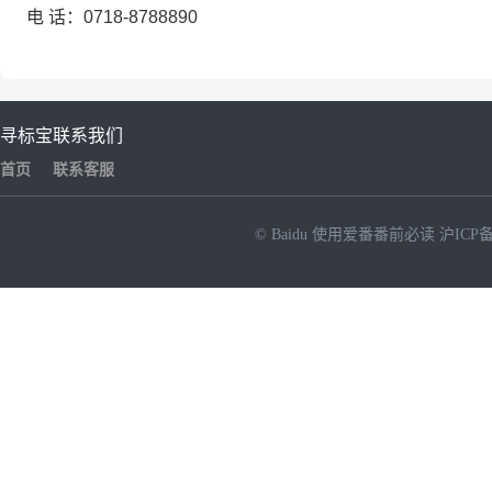
电
话：0718-8788890
寻标宝
联系我们
首页
联系客服
© Baidu
使用爱番番前必读
沪ICP备
NEW
HOT