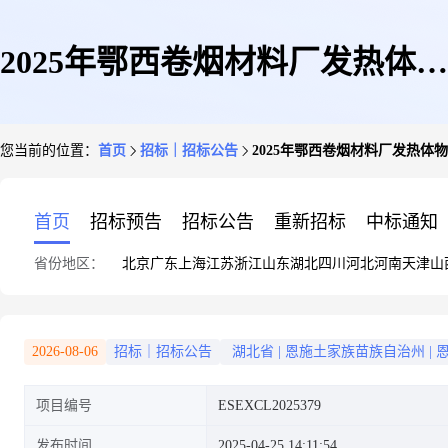
2025年鄂西卷烟材料厂发热体物
您当前的位置：
首页
招标｜招标公告
2025年鄂西卷烟材料厂发热体
资采购招标公告
首页
招标预告
招标公告
重新招标
中标通知
省份地区：
北京
广东
上海
江苏
浙江
山东
湖北
四川
河北
河南
天津
山
2026-08-06
招标｜招标公告
湖北省
|
恩施土家族苗族自治州
|
项目编号
ESEXCL2025379
发布时间
2025-04-25 14:11:54