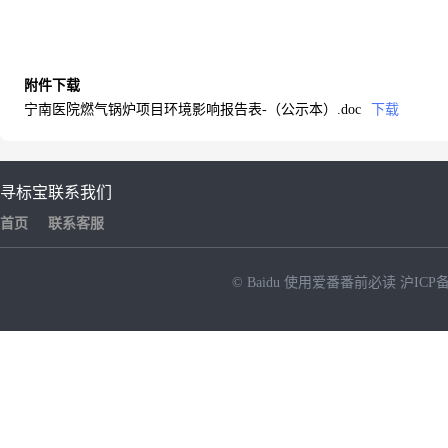
附件下载
宁南医院燃气锅炉项目环境影响报告表-（公示本）.doc
下载
寻标宝
联系我们
首页
联系客服
© Baidu
使用爱番番前必读
沪ICP备
NEW
HOT