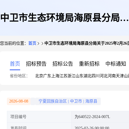
中卫市生态环境局海原县分局关
您当前的位置：
首页
中卫市生态环境局海原县分局关于2025年2月
于2025年2月26日建设项目环境
首页
招标预告
招标公告
重新招标
中标通知
省份地区：
北京
广东
上海
江苏
浙江
山东
湖北
四川
河北
河南
天津
山
影响评价文件受理情况的公示
2026-08-08
宁夏回族自治区
|
中卫市
|
海原县
项目编号
为640522-2024-007L
发布时间
2025-02-26 00:00:00