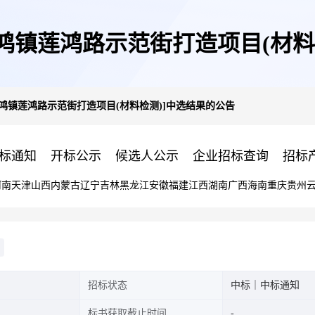
鸿镇莲鸿路示范街打造项目(材料
鸿镇莲鸿路示范街打造项目(材料检测)]中选结果的公告
标通知
开标公示
候选人公示
企业招标查询
招标
河南
天津
山西
内蒙古
辽宁
吉林
黑龙江
安徽
福建
江西
湖南
广西
海南
重庆
贵州
招标状态
中标｜中标通知
标书获取截止时间