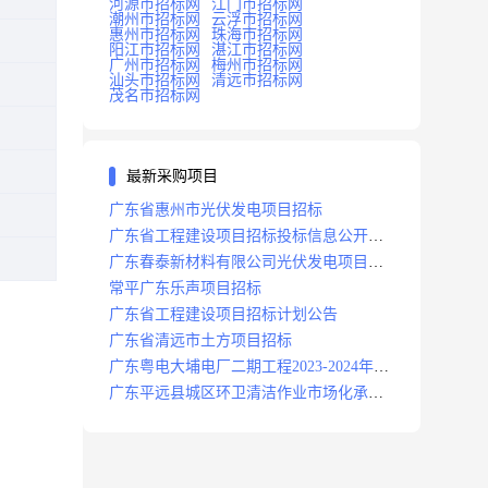
河源市招标网
江门市招标网
潮州市招标网
云浮市招标网
惠州市招标网
珠海市招标网
阳江市招标网
湛江市招标网
广州市招标网
梅州市招标网
汕头市招标网
清远市招标网
茂名市招标网
最新采购项目
广东省惠州市光伏发电项目招标
广东省工程建设项目招标投标信息公开目
录
广东春泰新材料有限公司光伏发电项目招
标
常平广东乐声项目招标
广东省工程建设项目招标计划公告
广东省清远市土方项目招标
广东粤电大埔电厂二期工程2023-2024年度
安保服务项目招标公告
广东平远县城区环卫清洁作业市场化承包
项目招标中标候选人公示