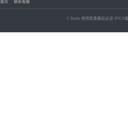
首页
联系客服
© Baidu
使用爱番番前必读
沪ICP备
NEW
HOT
暂时没有搜索结果…