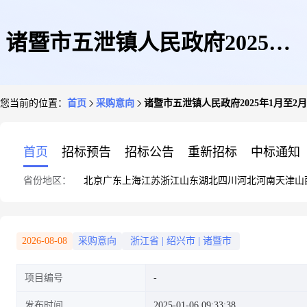
诸暨市五泄镇人民政府2025年1
您当前的位置：
首页
采购意向
诸暨市五泄镇人民政府2025年1月至2
月至2月政府采购意向
首页
招标预告
招标公告
重新招标
中标通知
省份地区：
北京
广东
上海
江苏
浙江
山东
湖北
四川
河北
河南
天津
山
2026-08-08
采购意向
浙江省
|
绍兴市
|
诸暨市
项目编号
发布时间
2025-01-06 09:33:38