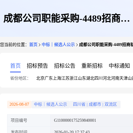
成都公司职能采购-4489招商轨
您当前的位置：
首页
中标｜候选人公示
成都公司职能采购-4489招
道城市-招招好友社群马年春晚
首页
招标预告
招标公告
重新招标
中标通知
省份地区：
北京
广东
上海
江苏
浙江
山东
湖北
四川
河北
河南
天津
山
活动成交候选人公示
2026-08-07
中标｜候选人公示
四川省
|
成都市
|
双流区
项目编号
G1100000175259840001
发布时间
2026-01-20 17:37:43