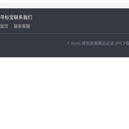
寻标宝
联系我们
首页
联系客服
© Baidu
使用爱番番前必读
沪ICP备
NEW
HOT
暂时没有搜索结果…