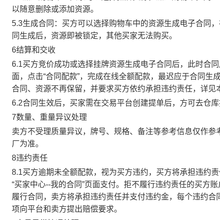
以随意删除或添加资源。
5.3生成合同：买方可以选择购物车中的资源生成电子合同
同生成后，资源即被锁定，其他买家无法购买。
6结算和交收
6.1买方竞价成功或选择挂牌资源生成电子合同后，此时合同
面，点击“合同配款”，完成在线全额配款，最迟应于合同生成当
合同、资源不再保留，并要求买方依约承担违约责任，详见
6.2合同生效后，买家需在交易平台创建提单后，方可去仓
7数量、重量异议处理
卖方不受理质量异议，牌号、规格、备注等参考信息仅作参
厂为准。
8违约责任
8.1买方逾期未全额配款，视为买方违约，买方将承担违约
“买家中心--我的合同”页面支付。拒不履行违约责任的买
履行合同，卖方将承担违约责任并支付违约金，每个违约合同
项向平台和卖方提出赔偿要求。