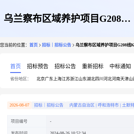
乌兰察布区域养护项目G208线
您当前的位置：
首页
招标｜招标公告
乌兰察布区域养护项目G208线K2
K225+000-K254+200段水稳拌
首页
招标预告
招标公告
重新招标
中标通知
省份地区：
北京
广东
上海
江苏
浙江
山东
湖北
四川
河北
河南
天津
山
合、路面挖除修补劳务(二次)
2026-08-07
招标｜招标公告
内蒙古自治区
|
呼和浩特市
|
土默
项目编号
发布时间
2024-08-26 10:52:34