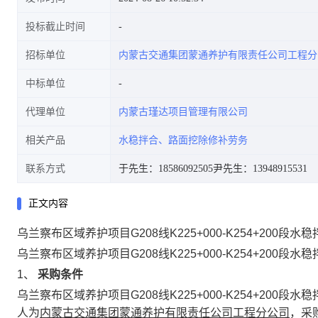
投标截止时间
招标单位
内蒙古交通集团蒙通养护有限责任公司工程分
中标单位
代理单位
内蒙古瑾达项目管理有限公司
相关产品
水稳拌合、路面挖除修补劳务
联系方式
于先生：18586092505
尹先生：13948915531
正文内容
乌兰察布区域养护项目G208线K225+000-K254+200
乌兰察布区域养护项目
G208
线
K225+000-K254+200
段水稳
1、
采购条件
乌兰察布区域养护项目
G208
线
K225+000-K254+200
段水稳
人
为
内蒙古交通集团蒙通养护有限责任公司
工程分公司
，采