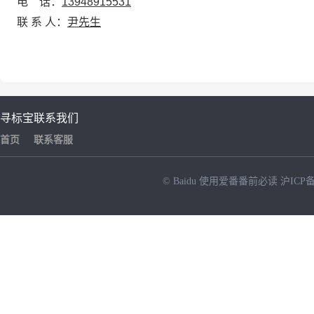
电
话：
13948915531
联
系
人
：
尹先生
寻标宝
联系我们
首页
联系客服
© Baidu
使用爱番番前必读
沪ICP备
NEW
HOT