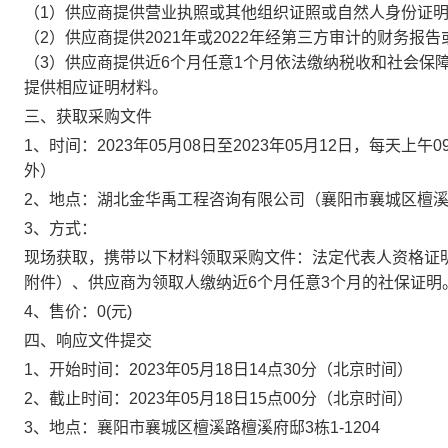
（1）供应商提供营业执照或其他组织证照或自然人身份证
（2）供应商提供2021年或2022年经第三方审计的财务
（3）供应商提供近6个月任意1个月依法缴纳税收和社会保
提供相应证明材料。
三、获取采购文件
1、时间：
2023年05月08日
至
2023年05月12日
，每天上午
0
外）
2、地点：
湖北金华禹工程咨询有限公司（襄阳市襄城区檀溪路檀
3、方式：
现场获取，携带以下材料领取采购文件：法定代表人资格证
附件）、供应商为领取人缴纳近6个月任意3个月的社保证明
4、售价：
0
(元)
四、响应文件提交
1、开始时间：
2023年05月18日14点30分
（北京时间）
2、截止时间：
2023年05月18日15点00分
（北京时间）
3、地点：
襄阳市襄城区檀溪路檀溪府邸3栋1-1204