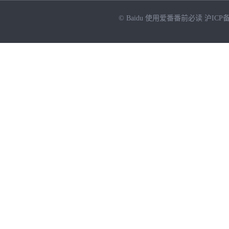
© Baidu
使用爱番番前必读
沪ICP备
NEW
HOT
暂时没有搜索结果…