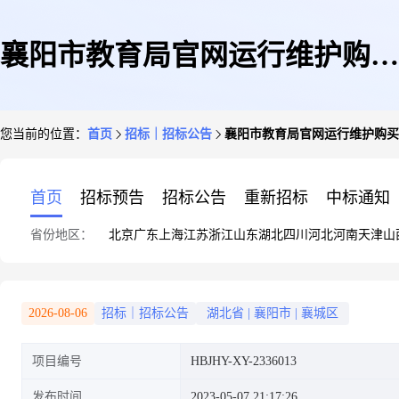
襄阳市教育局官网运行维护购买
您当前的位置：
首页
招标｜招标公告
襄阳市教育局官网运行维护购买
服务竞争性磋商公告
首页
招标预告
招标公告
重新招标
中标通知
省份地区：
北京
广东
上海
江苏
浙江
山东
湖北
四川
河北
河南
天津
山
2026-08-06
招标｜招标公告
湖北省
|
襄阳市
|
襄城区
项目编号
HBJHY-XY-2336013
发布时间
2023-05-07 21:17:26