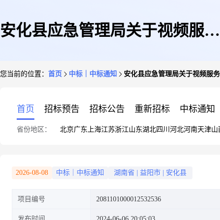
安化县应急管理局关于视频服务
您当前的位置：
首页
中标｜中标通知
安化县应急管理局关于视频服务
的网上超市采购项目成交公告
首页
招标预告
招标公告
重新招标
中标通知
省份地区：
北京
广东
上海
江苏
浙江
山东
湖北
四川
河北
河南
天津
山
2026-08-08
中标｜中标通知
湖南省
|
益阳市
|
安化县
项目编号
2081101000012532536
发布时间
2024-06-06 20:05:03