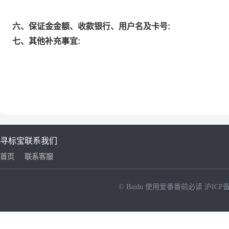
六、保证金金额、收款银行、用户名及卡号:
七、其他补充事宜:
寻标宝
联系我们
首页
联系客服
© Baidu
使用爱番番前必读
沪ICP备
NEW
HOT