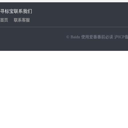
寻标宝
联系我们
首页
联系客服
© Baidu
使用爱番番前必读
沪ICP备
NEW
HOT
暂时没有搜索结果…