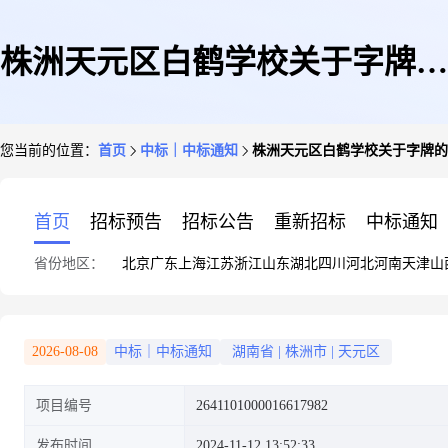
株洲天元区白鹤学校关于字牌的
您当前的位置：
首页
中标｜中标通知
株洲天元区白鹤学校关于字牌的
网上超市采购项目成交公告
首页
招标预告
招标公告
重新招标
中标通知
省份地区：
北京
广东
上海
江苏
浙江
山东
湖北
四川
河北
河南
天津
山
2026-08-08
中标｜中标通知
湖南省
|
株洲市
|
天元区
项目编号
2641101000016617982
发布时间
2024-11-12 13:52:33