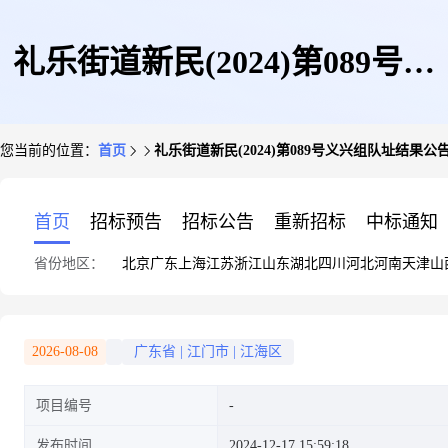
礼乐街道新民(2024)第089号义
您当前的位置：
首页
礼乐街道新民(2024)第089号义兴组队址结果公
兴组队址结果公告
首页
招标预告
招标公告
重新招标
中标通知
省份地区：
北京
广东
上海
江苏
浙江
山东
湖北
四川
河北
河南
天津
山
2026-08-08
广东省
|
江门市
|
江海区
项目编号
发布时间
2024-12-17 15:59:18