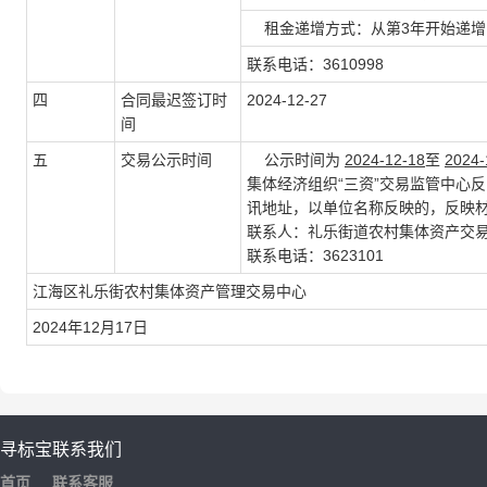
租金递增方式：从第3年开始递增，
联系电话：3610998
四
合同最迟签订时
2024-12-27
间
五
交易公示时间
公示时间为
2024-12-18
至
2024-
集体经济组织“三资”交易监管中心
讯地址，以单位名称反映的，反映
联系人：礼乐街道农村集体资产交
联系电话：3623101
江海区礼乐街农村集体资产管理交易中心
2024年12月17日
寻标宝
联系我们
首页
联系客服