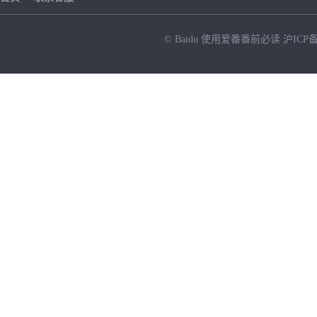
© Baidu
使用爱番番前必读
沪ICP备
NEW
HOT
暂时没有搜索结果…