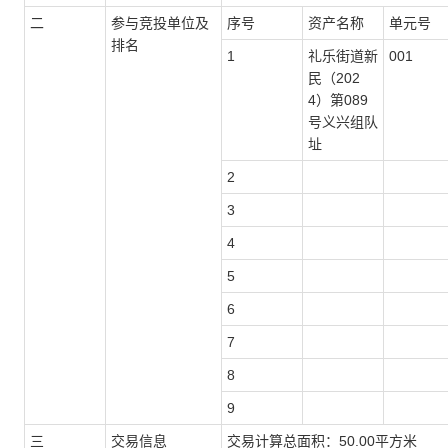
二
参与竞投单位及
序号
资产名称
单元号
排名
1
礼乐街道新
001
民（202
4）第089
号义兴组队
址
2
3
4
5
6
7
8
9
三
交易信息
交易计算总面积：50.00平方米 