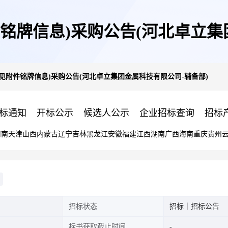
铭牌信息)采购公告(河北卓立集
见附件铭牌信息)采购公告(河北卓立集团金属科技有限公司-辅备部)
标通知
开标公示
候选人公示
企业招标查询
招标
河南
天津
山西
内蒙古
辽宁
吉林
黑龙江
安徽
福建
江西
湖南
广西
海南
重庆
贵州
招标状态
招标｜招标公告
标书获取截止时间