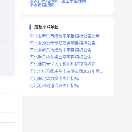
张家口市招标网
唐山市招标网
衡水市招标网
最新采购项目
河北省新乐市煤改电项目招标公告公示
河北省2023年专项债务项目招标公告
河北省新乐市煤改电项目招标公告
河北尉县桃花镇公墓项目招标公告
河北师范大学人工智能科研项目招标
河北华电石家庄热电有限公司2021年燃料
分场辅助运行项目招标公告
河北保定风力发电项目招标
河北沧州河道治理项目招标