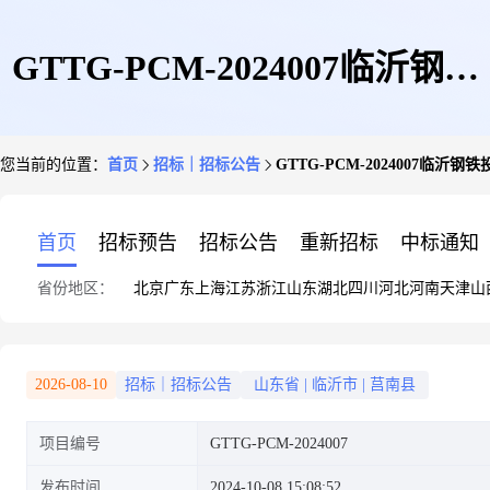
GTTG-PCM-2024007临沂钢铁
您当前的位置：
首页
招标｜招标公告
GTTG-PCM-2024007
投资集团特钢有限公司喷吹煤采
首页
招标预告
招标公告
重新招标
中标通知
省份地区：
北京
广东
上海
江苏
浙江
山东
湖北
四川
河北
河南
天津
山
购项目采购公告
2026-08-10
招标｜招标公告
山东省
|
临沂市
|
莒南县
项目编号
GTTG-PCM-2024007
发布时间
2024-10-08 15:08:52