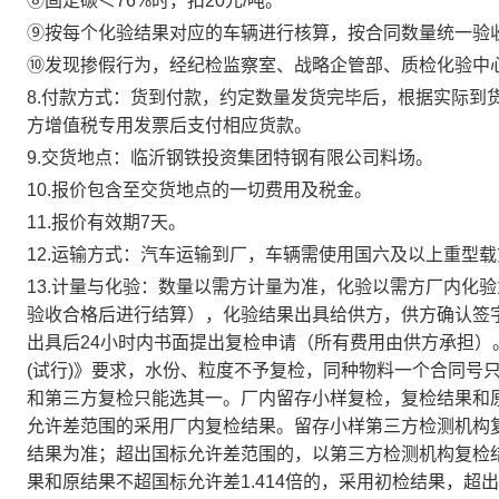
⑧固定碳＜76%时，扣20元/吨。
⑨按每个化验结果对应的车辆进行核算，按合同数量统一验
⑩发现掺假行为，经纪检监察室、战略企管部、质检化验中心
8.付款方式：货到付款，约定数量发货完毕后，根据实际到
方增值税专用发票后支付相应货款。
9.
交货地点：
临沂钢铁投资集团特钢有限公司料场
。
10.
报价包含至交货地点的一切费用及税金
。
11.
报价有效期
7天。
12.运输方式：
汽车运输
到厂，
车辆需
使用国六及以上重型载
13.计量与化验：
数量以需方计量为准，化验以需方厂内化验
验收合格后进行结算），化验结果出具给供方，供方确认签
出具后
24小时内书面提出复检申请（所有费用由供方承担
(试行)》要求，水份、粒度不予复检，同种物料一个合同号
和第三方复检只能选其一。厂内留存小样复检，复检结果和
允许差范围的采用厂内复检结果。留存小样第三方检测机构
结果为准；超出国标允许差范围的，以第三方检测机构复检
果和原结果不超国标允许差1.414倍的，采用初检结果，超出