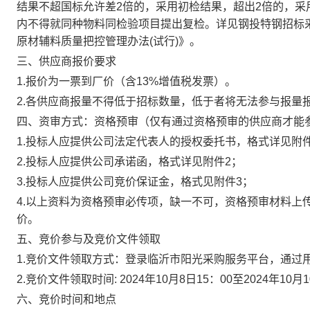
结果不超国标允许差2倍的，采用初检结果，超出2倍的，采
内不得就同种物料同检验项目提出复检。详见钢投特钢招标
原材辅料质量把控管理办法(试行)》
。
三、供应商报价要求
1
.
报价为一票到厂价（含
13%增值税发票）。
2
.各
供应商报量不得低于招标数量，低于者将无法参与报量
四、资审方式：
资格预审（仅有通过资格预审的供应商才能
1
.投标人应提供公司法定代表人的
授权委托
书
，格式详见附
2.
投标人应提供公司
承诺函
，格式详见附件
2；
3.
投标人应提供公司
竞价保证金
，格式见附件
3；
4.以上资料为资格预审必传项，缺一不可，资格预审材料上
价。
五、竞价参与及竞价文件领取
1.竞价文件领取方式：登录临沂市阳光采购服务平台，通过
2.竞价文件领取时间: 2024年10月8日15：00至2024年10
六、竞价时间和地点