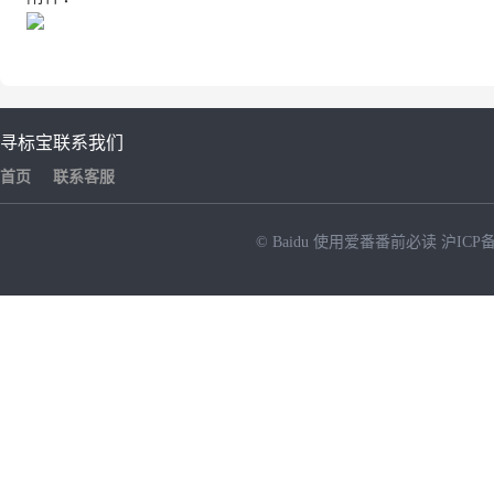
寻标宝
联系我们
首页
联系客服
© Baidu
使用爱番番前必读
沪ICP备
NEW
HOT