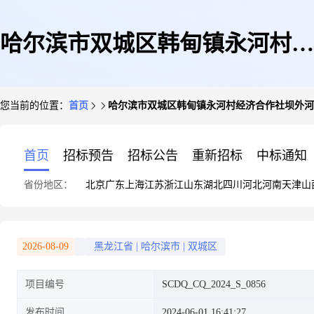
哈尔滨市双城区韩甸镇永河村经
您当前的位置：
首页
哈尔滨市双城区韩甸镇永河村经济合作社坝外河套
济合作社坝外河套荒地280号地7
首页
招标预告
招标公告
重新招标
中标通知
省份地区：
北京
广东
上海
江苏
浙江
山东
湖北
四川
河北
河南
天津
山
亩一年使用权出租280
2026-08-09
黑龙江省
|
哈尔滨市
|
双城区
项目编号
SCDQ_CQ_2024_S_0856
发布时间
2024-06-01 16:41:27