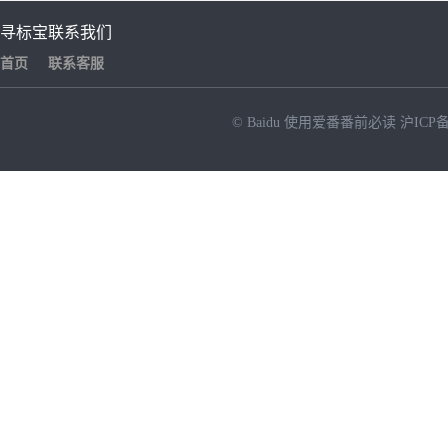
寻标宝
联系我们
首页
联系客服
© Baidu
使用爱番番前必读
沪ICP备
NEW
HOT
暂时没有搜索结果…