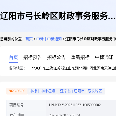
辽阳市弓长岭区财政事务服务中
您当前的位置：
首页
中标｜中标通知
辽阳市弓长岭区财政事务服务中心
心工程造价咨询服务(2013版本
首页
招标预告
招标公告
重新招标
中标通知
省份地区：
北京
广东
上海
江苏
浙江
山东
湖北
四川
河北
河南
天津
山
品目,用于历史协议导入项目)顺
2026-08-09
中标｜中标通知
辽宁省
|
辽阳市
|
弓长岭区
项目编号
LN-KJXY-20231103211005000002
序轮候项目结果公告
发布时间
2025-07-30 15:36:34