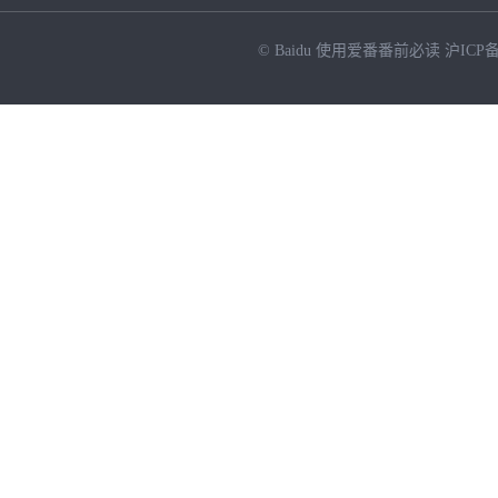
© Baidu
使用爱番番前必读
沪ICP备
NEW
HOT
暂时没有搜索结果…