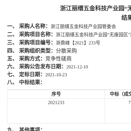
浙江丽缙五金科技产业园
“
结
一、
采购人名称：
浙江丽缙五金科技产业园管委会
二、
采购项目名称：
浙江丽缙五金科技产业园
“无废园区
三、
采购项目编号：
浙鼎峰【
2021】
233
号
四、
采购组织类型：
分散采购
五、
采购方式：
竞争性磋商
六、
采购公告发布日期：
2021-
12
-
10
七、
定标日期：
2021-10-
23
八、
中标结果：
序号
中标（成
2021233
7
九、
其他事项：