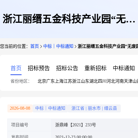
浙江丽缙五金科技产业园“无废
您当前的位置：
首页
中标｜中标通知
浙江丽缙五金科技产业园“无废
园区”建设及保障服务项目结果
首页
招标预告
招标公告
重新招标
中标通知
省份地区：
北京
广东
上海
江苏
浙江
山东
湖北
四川
河北
河南
天津
山
公告
2026-08-08
中标｜中标通知
浙江省
|
丽水市
|
缙云县
项目编号
浙鼎峰【2021】233号
发布时间
2021-12-23 00:00:00