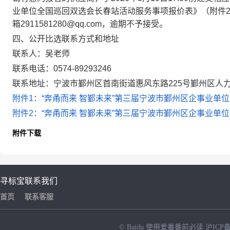
业单位全国巡回双选会长春站活动服务事项报价表》（附件2
箱2911581280@qq.com，逾期不予接受。
四、公开比选联系方式和地址
联系人：吴老师
联系电话：0574-89293246
联系地址：宁波市鄞州区首南街道惠风东路225号鄞州区人力
附件1：“奔甬而来 智鄞未来”第三届宁波市鄞州区企事业单位
附件2：“奔甬而来 智鄞未来”第三届宁波市鄞州区企事业单位
附件下载
寻标宝
联系我们
首页
联系客服
© Baidu
使用爱番番前必读
沪ICP备