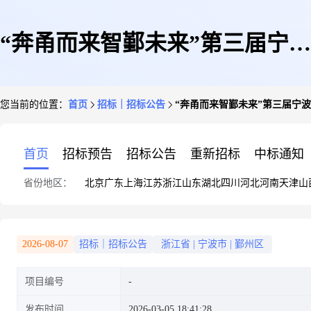
“奔甬而来智鄞未来”第三届宁波
您当前的位置：
首页
招标｜招标公告
“奔甬而来智鄞未来”第三届宁
市鄞州区企事业单位全国巡回双
首页
招标预告
招标公告
重新招标
中标通知
省份地区：
北京
广东
上海
江苏
浙江
山东
湖北
四川
河北
河南
天津
山
选会长春站活动服务事项公开比
2026-08-07
招标｜招标公告
浙江省
|
宁波市
|
鄞州区
项目编号
选公告
发布时间
2026-03-05 18:41:28