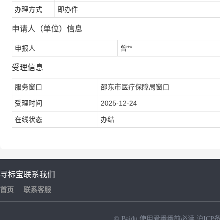
办理方式
即办件
申请人（单位）信息
申报人
曾**
受理信息
服务窗口
邵东市医疗保障局窗口
受理时间
2025-12-24
在线状态
办结
寻标宝
联系我们
首页
联系客服
© Baidu
使用爱番番前必读
沪ICP备