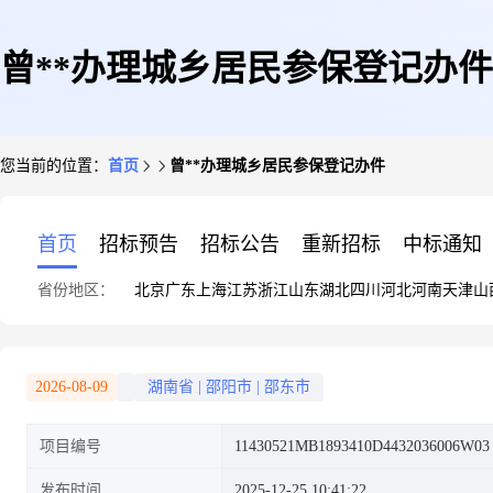
曾**办理城乡居民参保登记办件
您当前的位置：
首页
曾**办理城乡居民参保登记办件
首页
招标预告
招标公告
重新招标
中标通知
省份地区：
北京
广东
上海
江苏
浙江
山东
湖北
四川
河北
河南
天津
山
2026-08-09
湖南省
|
邵阳市
|
邵东市
项目编号
11430521MB1893410D4432036006W03
发布时间
2025-12-25 10:41:22