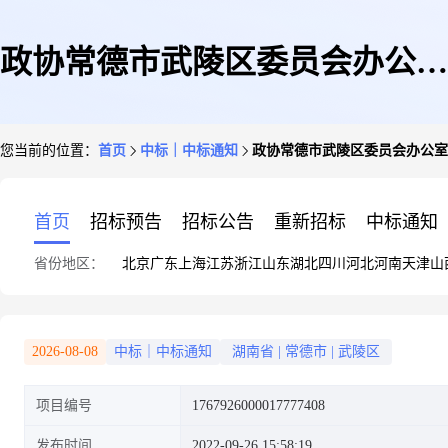
政协常德市武陵区委员会办公室
您当前的位置：
首页
中标｜中标通知
政协常德市武陵区委员会办公室
关于生活家电配件的网上超市采
首页
招标预告
招标公告
重新招标
中标通知
省份地区：
北京
广东
上海
江苏
浙江
山东
湖北
四川
河北
河南
天津
山
购项目成交公告
2026-08-08
中标｜中标通知
湖南省
|
常德市
|
武陵区
项目编号
1767926000017777408
发布时间
2022-09-26 15:58:19