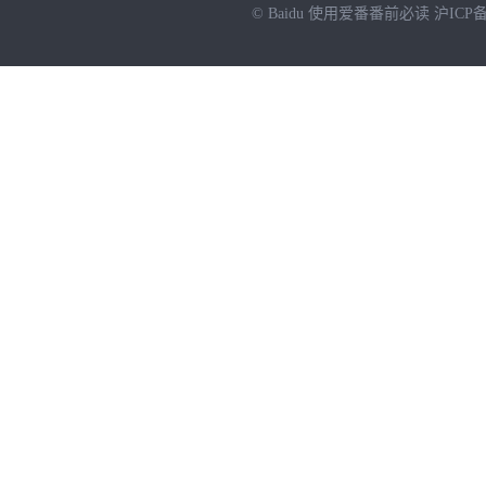
© Baidu
使用爱番番前必读
沪ICP备
NEW
HOT
暂时没有搜索结果…