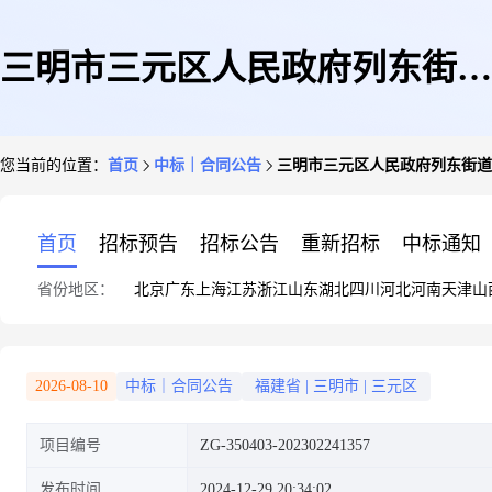
三明市三元区人民政府列东街道
您当前的位置：
首页
中标｜合同公告
三明市三元区人民政府列东街道
办事处碎纸机直接订购采购合同
首页
招标预告
招标公告
重新招标
中标通知
省份地区：
北京
广东
上海
江苏
浙江
山东
湖北
四川
河北
河南
天津
山
2026-08-10
中标｜合同公告
福建省
|
三明市
|
三元区
项目编号
ZG-350403-202302241357
发布时间
2024-12-29 20:34:02