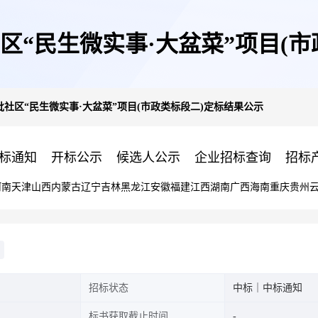
社区“民生微实事·大盆菜”项目(
二批社区“民生微实事·大盆菜”项目(市政类标段二)定标结果公示
标通知
开标公示
候选人公示
企业招标查询
招标
河南
天津
山西
内蒙古
辽宁
吉林
黑龙江
安徽
福建
江西
湖南
广西
海南
重庆
贵州
招标状态
中标｜中标通知
标书获取截止时间