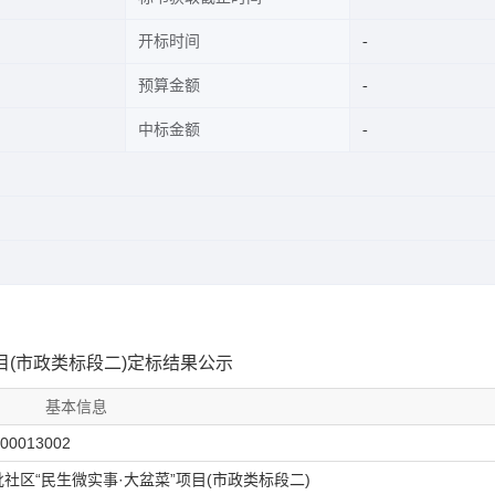
开标时间
预算金额
中标金额
项目(市政类标段二)定标结果公示
基本信息
900013002
批社区“民生微实事·大盆菜”项目(市政类标段二)