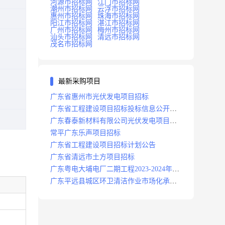
河源市招标网
江门市招标网
潮州市招标网
云浮市招标网
惠州市招标网
珠海市招标网
阳江市招标网
湛江市招标网
广州市招标网
梅州市招标网
汕头市招标网
清远市招标网
茂名市招标网
最新采购项目
广东省惠州市光伏发电项目招标
广东省工程建设项目招标投标信息公开目
录
广东春泰新材料有限公司光伏发电项目招
标
常平广东乐声项目招标
广东省工程建设项目招标计划公告
广东省清远市土方项目招标
广东粤电大埔电厂二期工程2023-2024年度
安保服务项目招标公告
广东平远县城区环卫清洁作业市场化承包
项目招标中标候选人公示