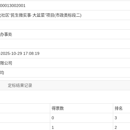
900013002001
批社区“民生微实事·大盆菜”项目(市政类标段二)
办事处
~2025-10-29 17:08:19
限公司
均
定标结果记录
得票数
排名
0
3
1
2