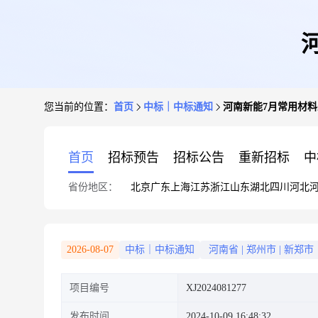
您当前的位置：
首页
中标｜中标通知
河南新能7月常用材
首页
招标预告
招标公告
重新招标
中
省份地区：
北京
广东
上海
江苏
浙江
山东
湖北
四川
河北
2026-08-07
中标｜中标通知
河南省
|
郑州市
|
新郑市
项目编号
XJ2024081277
发布时间
2024-10-09 16:48:32