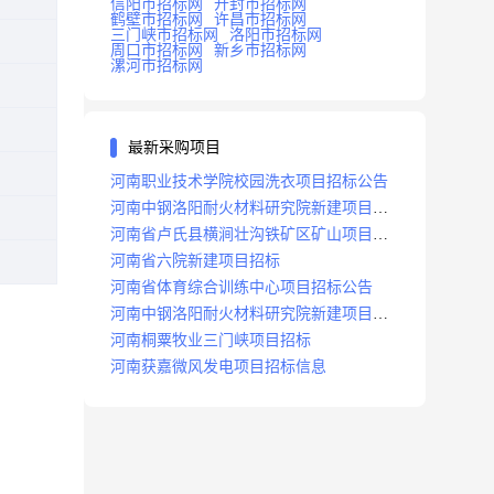
信阳市招标网
开封市招标网
鹤壁市招标网
许昌市招标网
三门峡市招标网
洛阳市招标网
周口市招标网
新乡市招标网
漯河市招标网
最新采购项目
河南职业技术学院校园洗衣项目招标公告
河南中钢洛阳耐火材料研究院新建项目招
标
河南省卢氏县横涧壮沟铁矿区矿山项目招
标公告
河南省六院新建项目招标
河南省体育综合训练中心项目招标公告
河南中钢洛阳耐火材料研究院新建项目招
标
河南桐粟牧业三门峡项目招标
河南获嘉微风发电项目招标信息