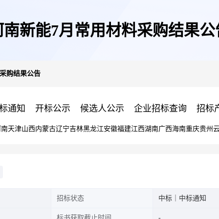
河南新能7月常用材料采购结果公
料采购结果公告
标通知
开标公示
候选人公示
企业招标查询
招标
河南
天津
山西
内蒙古
辽宁
吉林
黑龙江
安徽
福建
江西
湖南
广西
海南
重庆
贵州
招标状态
中标｜中标通知
标书获取截止时间