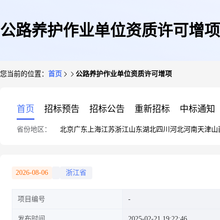
公路养护作业单位资质许可增项
您当前的位置：
首页
公路养护作业单位资质许可增项
首页
招标预告
招标公告
重新招标
中标通知
省份地区：
北京
广东
上海
江苏
浙江
山东
湖北
四川
河北
河南
天津
山
2026-08-06
浙江省
项目编号
发布时间
2025-02-21 19:22:46