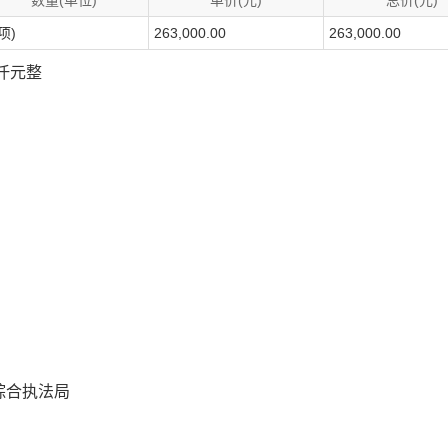
数量(单位)
单价(元)
总价(元)
项)
263,000.00
263,000.00
叁仟元整
综合执法局