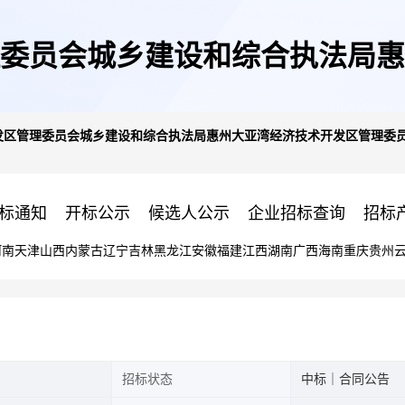
委员会城乡建设和综合执法局惠
发区管理委员会城乡建设和综合执法局惠州大亚湾经济技术开发区管理委
执法局审计服务定点服务定点议
标通知
开标公示
候选人公示
企业招标查询
招标
河南
天津
山西
内蒙古
辽宁
吉林
黑龙江
安徽
福建
江西
湖南
广西
海南
重庆
贵州
招标状态
中标｜合同公告