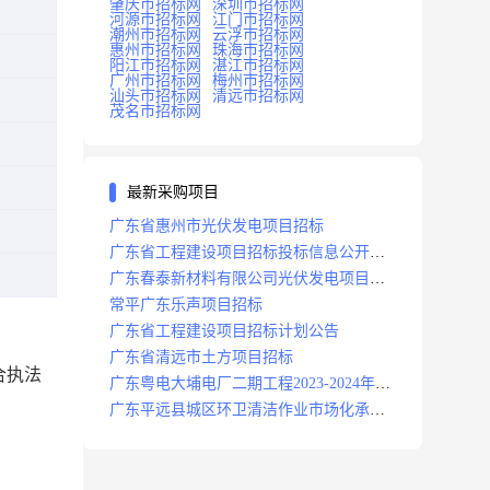
肇庆市招标网
深圳市招标网
河源市招标网
江门市招标网
潮州市招标网
云浮市招标网
惠州市招标网
珠海市招标网
阳江市招标网
湛江市招标网
广州市招标网
梅州市招标网
汕头市招标网
清远市招标网
茂名市招标网
最新采购项目
广东省惠州市光伏发电项目招标
广东省工程建设项目招标投标信息公开目
录
广东春泰新材料有限公司光伏发电项目招
标
常平广东乐声项目招标
广东省工程建设项目招标计划公告
广东省清远市土方项目招标
合执法
广东粤电大埔电厂二期工程2023-2024年度
安保服务项目招标公告
广东平远县城区环卫清洁作业市场化承包
项目招标中标候选人公示