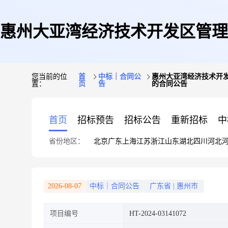
惠州大亚湾经济技术开发区管理
您当前的位
首
中标｜合同公
惠州大亚湾经济技术开
置：
页
告
的合同公告
员会城乡建设和综合
首页
招标预告
招标公告
重新招标
中
省份地区：
北京
广东
上海
江苏
浙江
山东
湖北
四川
河北
2026-08-07
中标｜合同公告
广东省
|
惠州市
项目编号
HT-2024-03141072