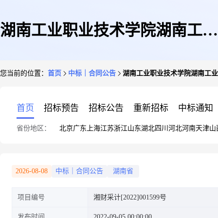
湖南工业职业技术学院湖南工业
您当前的位置：
首页
中标｜合同公告
湖南工业职业技术学院湖南工业
职业技术学院学生食堂周边附属
首页
招标预告
招标公告
重新招标
中标通知
省份地区：
北京
广东
上海
江苏
浙江
山东
湖北
四川
河北
河南
天津
山
工程(包1)合同公告
2026-08-08
中标｜合同公告
湖南省
项目编号
湘财采计[2022]001599号
发布时间
2022-09-05 00:00:00