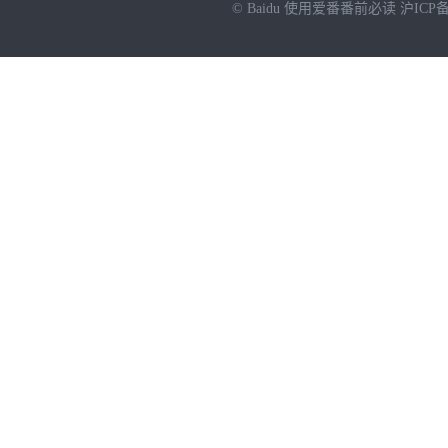
© Baidu
使用爱番番前必读
沪ICP备
NEW
HOT
暂时没有搜索结果…