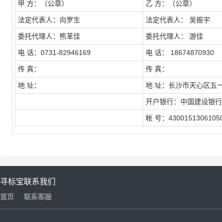
甲
方：（公章）
乙
方：（公章）
法定代表人：向罗生
法定代表人： 吴振宇
委托代理人：熊革佳
委托代理人： 游佳
电
话：0731-82946169
电
话： 18674870930
传
真：
传
真：
地
址：
地
址：长沙市天心区五一
开户银行：中国建设银行
帐
号：4300151306105
寻标宝
联系我们
首页
联系客服