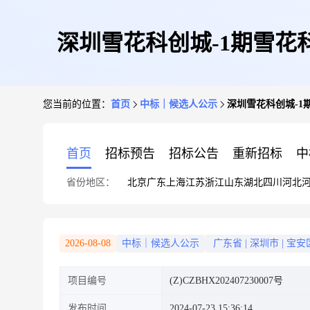
深圳雪花科创城-1期雪花
您当前的位置：
首页
中标｜候选人公示
深圳雪花科创城-1
首页
招标预告
招标公告
重新招标
中
省份地区：
北京
广东
上海
江苏
浙江
山东
湖北
四川
河北
2026-08-08
中标｜候选人公示
广东省
|
深圳市
|
宝安
项目编号
(Z)CZBHX202407230007号
发布时间
2024-07-23 15:36:14