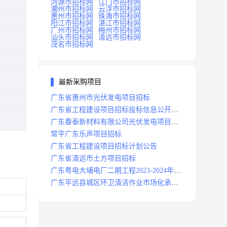
河源市招标网
江门市招标网
潮州市招标网
云浮市招标网
惠州市招标网
珠海市招标网
阳江市招标网
湛江市招标网
广州市招标网
梅州市招标网
汕头市招标网
清远市招标网
茂名市招标网
最新采购项目
广东省惠州市光伏发电项目招标
广东省工程建设项目招标投标信息公开目
录
广东春泰新材料有限公司光伏发电项目招
标
常平广东乐声项目招标
广东省工程建设项目招标计划公告
广东省清远市土方项目招标
广东粤电大埔电厂二期工程2023-2024年度
安保服务项目招标公告
广东平远县城区环卫清洁作业市场化承包
项目招标中标候选人公示