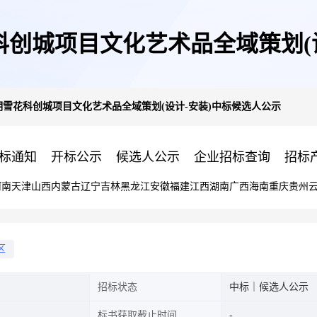
科创城项目文化艺术品全域策划(
期雪花科创城项目文化艺术品全域策划(设计-安装)中标候选人公示
标通知
开标公示
候选人公示
企业招标查询
招标
河南
天津
山西
内蒙古
辽宁
吉林
黑龙江
安徽
福建
江西
湖南
广西
海南
重庆
贵州
区
招标状态
中标｜候选人公示
标书获取截止时间