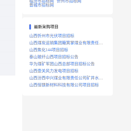
临汾市招标网
忻州市招标网
晋城市招标网
最新采购项目
山西忻州市光伏项目招标
山西煤炭运销集团簸箕掌煤业有限责任公
司井田地面三维地震勘探项目招标
山西焦化144项目招标
泰山玻纤山西项目招标公告
华为煤矿军团山西总部项目招标公告
山西壶关风力发电项目招标
山西汾西中兴煤业有限责任公司矿井水处
理站升级改造项目招标
山西恒镁新材料科技有限公司项目招标