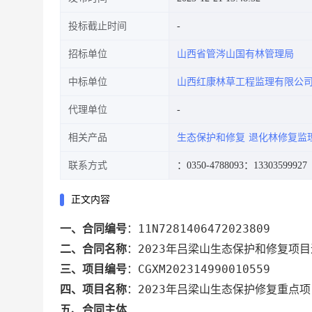
投标截止时间
招标单位
山西省管涔山国有林管理局
中标单位
山西红康林草工程监理有限公
代理单位
相关产品
生态保护和修复
退化林修复监
联系方式
：0350-4788093
：13303599927
正文内容
11N7281406472023809
一、合同编号
：
2023年吕梁山生态保护和修复项
二、合同名称
：
CGXM202314990010559
三、项目编号
：
2023年吕梁山生态保护修复重点项
四、项目名称
：
五、合同主体