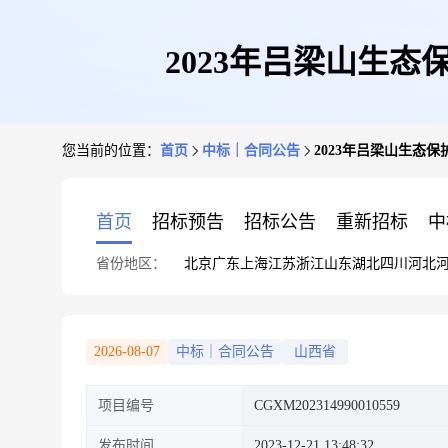
2023年吕梁山生
您当前的位置：
首页
中标｜合同公告
2023年吕梁山生态
首页
招标预告
招标公告
重新招标
中
省份地区：
北京
广东
上海
江苏
浙江
山东
湖北
四川
河北
2026-08-07
中标｜合同公告
山西省
项目编号
CGXM202314990010559
发布时间
2023-12-21 13:48:32