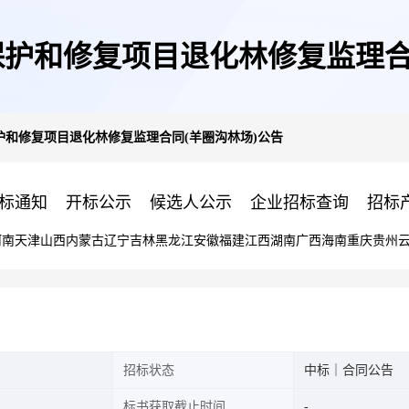
态保护和修复项目退化林修复监理合
保护和修复项目退化林修复监理合同(羊圈沟林场)公告
标通知
开标公示
候选人公示
企业招标查询
招标
河南
天津
山西
内蒙古
辽宁
吉林
黑龙江
安徽
福建
江西
湖南
广西
海南
重庆
贵州
招标状态
中标｜合同公告
标书获取截止时间