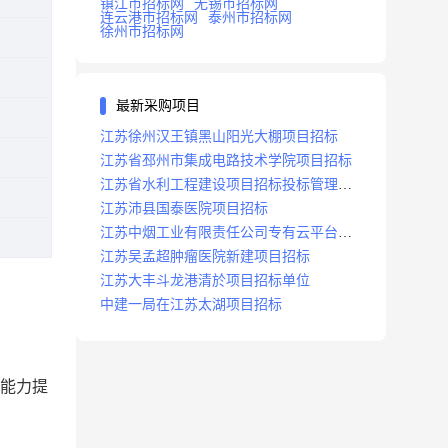
镇江市招标网
无锡市招标网
连云港市招标网
泰州市招标网
徐州市招标网
最新采购项目
江苏徐州汉王镇黑山阳光大棚项目招标
江苏省邳州市集成电路技术学院项目招标
江苏省水利工程建设项目招标投标管理办
法
江苏沛县国泰医院项目招标
江苏中烟工业有限责任公司专有云平台扩
容项目招标
江苏吴孟超肿瘤医院新建项目招标
江苏大丰斗龙港清於项目招标单位
中建一局在江苏太湖项目招标
及能力提