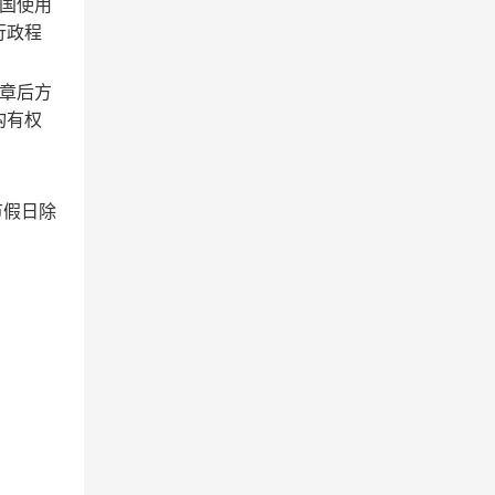
国使用
行政程
章后方
构有权
节假日除