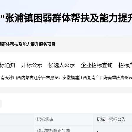
程”张浦镇困弱群体帮扶及能力提
困弱群体帮扶及能力提升服务项目
标通知
开标公示
候选人公示
企业招标查询
招标
河南
天津
山西
内蒙古
辽宁
吉林
黑龙江
安徽
福建
江西
湖南
广西
海南
重庆
贵州
招标状态
招标｜招标公告
标书获取截止时间