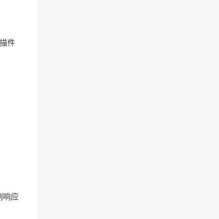
描件
制响应