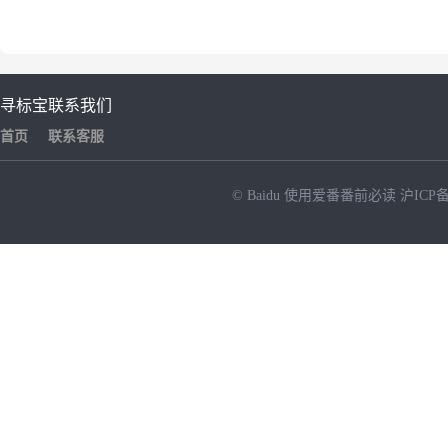
寻标宝
联系我们
首页
联系客服
© Baidu
使用爱番番前必读
沪ICP备
NEW
HOT