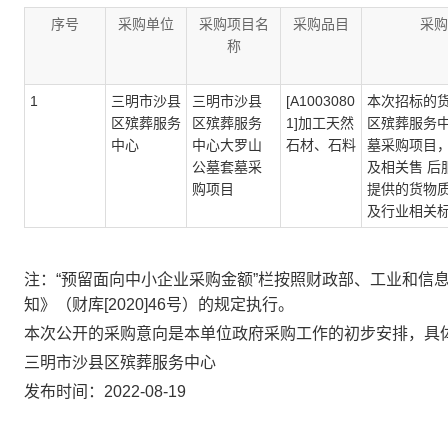
序号
采购单位
采购项目名
采购品目
采购
称
1
三明市沙县
三明市沙县
[A1003080
本次招标的
区殡葬服务
区殡葬服务
1]加工天然
区殡葬服务
中心
中心大罗山
石材、石料
墓采购项目
公墓套墓采
及相关售 后
购项目
提供的货物
及行业相关
注：“预留面向中小企业采购金额”栏按照财政部、工业和信
知》（财库[2020]46号）的规定执行。
本次公开的采购意向是本单位政府采购工作的初步安排，具
三明市沙县区殡葬服务中心
发布时间：
2022-08-19