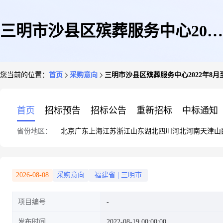
三明市沙县区殡葬服务中心2022
您当前的位置：
首页
采购意向
三明市沙县区殡葬服务中心2022年8月
年8月至9月政府采购意向
首页
招标预告
招标公告
重新招标
中标通知
省份地区：
北京
广东
上海
江苏
浙江
山东
湖北
四川
河北
河南
天津
山
2026-08-08
采购意向
福建省
|
三明市
项目编号
发布时间
2022-08-19 00:00:00